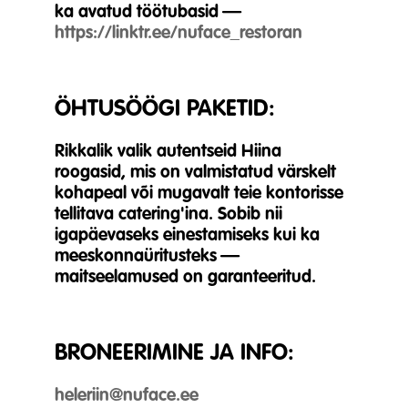
ka avatud töötubasid —
https://linktr.ee/nuface_restoran
ÖHTUSÖÖGI PAKETID:
Rikkalik valik autentseid Hiina
roogasid, mis on valmistatud värskelt
kohapeal või mugavalt teie kontorisse
tellitava catering'ina. Sobib nii
igapäevaseks einestamiseks kui ka
meeskonnaüritusteks —
maitseelamused on garanteeritud.
BRONEERIMINE JA INFO:
heleriin@nuface.ee